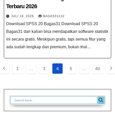
Terbaru 2026
JULI 18, 2026
BAGAS31132
Download SPSS 20 Bagas31 Download SPSS 20
Bagas31 dan kalian bisa mendapatkan software statistik
ini secara gratis. Meskipun gratis, tapi semua fitur yang
ada sudah lengkap dan premium, bukan trial…
Paginasi
1
…
3
4
5
…
40
pos