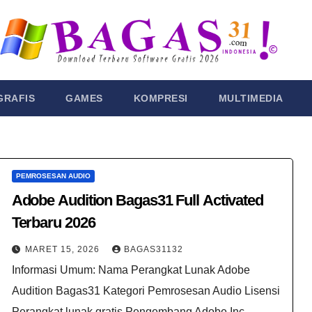
GRAFIS
GAMES
KOMPRESI
MULTIMEDIA
PEMROSESAN AUDIO
Adobe Audition Bagas31​ Full Activated
Terbaru 2026
MARET 15, 2026
BAGAS31132
Informasi Umum: Nama Perangkat Lunak Adobe
Audition Bagas31​ Kategori Pemrosesan Audio Lisensi
Perangkat lunak gratis Pengembang Adobe Inc.