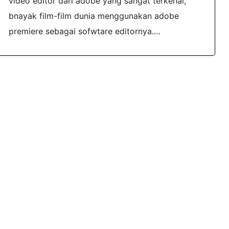
video editor dari adobe yang sangat terkenal,
bnayak film-film dunia menggunakan adobe
premiere sebagai sofwtare editornya.…