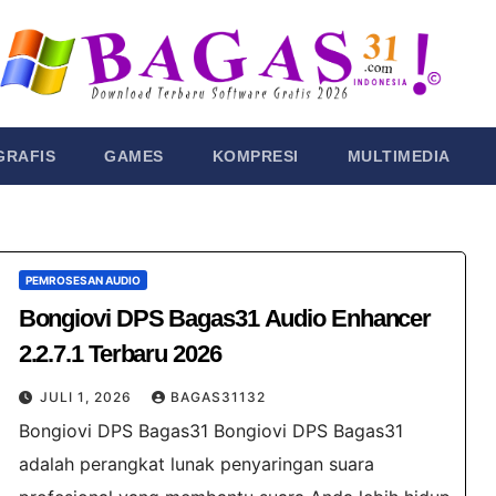
GRAFIS
GAMES
KOMPRESI
MULTIMEDIA
PEMROSESAN AUDIO
Bongiovi DPS Bagas31​ Audio Enhancer
2.2.7.1 Terbaru 2026
JULI 1, 2026
BAGAS31132
Bongiovi DPS Bagas31 Bongiovi DPS Bagas31​
adalah perangkat lunak penyaringan suara