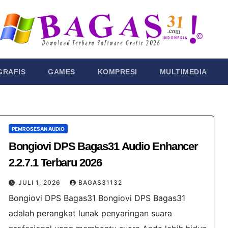
GRAFIS
GAMES
KOMPRESI
MULTIMEDIA
PEMROSESAN AUDIO
Bongiovi DPS Bagas31​ Audio Enhancer
2.2.7.1 Terbaru 2026
JULI 1, 2026
BAGAS31132
Bongiovi DPS Bagas31 Bongiovi DPS Bagas31​
adalah perangkat lunak penyaringan suara