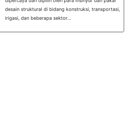
dipercaya dan dipilih oleh para insinyur dan pakar
desain struktural di bidang konstruksi, transportasi,
irigasi, dan beberapa sektor…