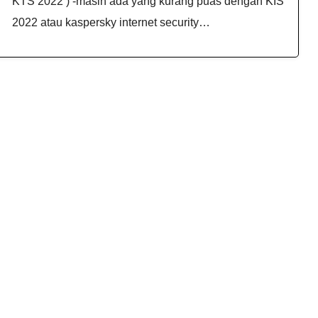
KTS 2022 ) -masih ada yang kurang puas dengan KIS
2022 atau kaspersky internet security…