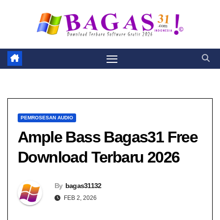
Skip
to
content
PEMROSESAN AUDIO
Ample Bass Bagas31 Free
Download Terbaru 2026
By
bagas31132
FEB 2, 2026