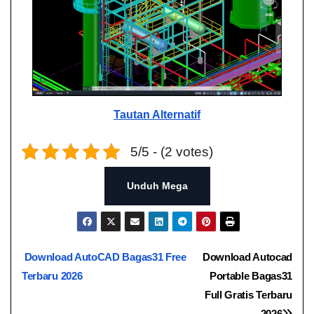
Tautan
A
lternatif
5/5 - (2 votes)
Unduh Mega
Navigasi
Download AutoCAD Bagas31​ Free
Download Autocad
Terbaru 2026
Portable Bagas31​​
pos
Full Gratis Terbaru
2026