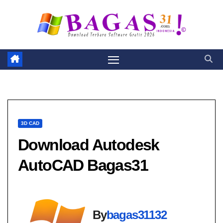
Skip
to
content
3D CAD
Download Autodesk
AutoCAD Bagas31
By
bagas31132