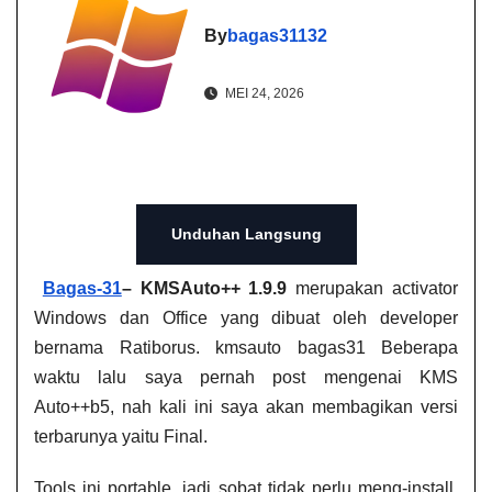
By
bagas31132
MEI 24, 2026
Unduhan Langsung
Bagas-31
–
KMSAuto++ 1.9.9
merupakan activator
Windows dan Office yang dibuat oleh developer
bernama Ratiborus. kmsauto bagas31​ Beberapa
waktu lalu saya pernah post mengenai KMS
Auto++b5, nah kali ini saya akan membagikan versi
terbarunya yaitu Final.
Tools ini portable, jadi sobat tidak perlu meng-install.