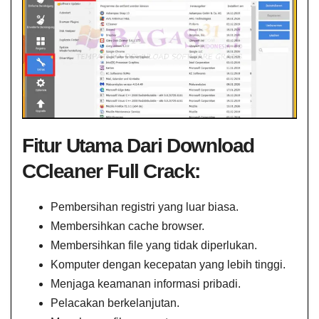
Fitur Utama Dari Download
CCleaner Full Crack:
Pembersihan registri yang luar biasa.
Membersihkan cache browser.
Membersihkan file yang tidak diperlukan.
Komputer dengan kecepatan yang lebih tinggi.
Menjaga keamanan informasi pribadi.
Pelacakan berkelanjutan.