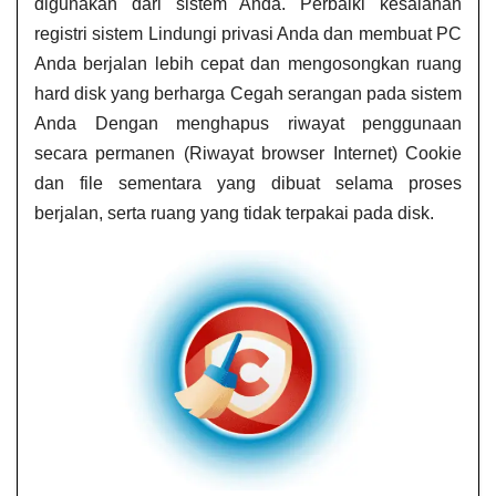
digunakan dari sistem Anda. Perbaiki kesalahan
registri sistem Lindungi privasi Anda dan membuat PC
Anda berjalan lebih cepat dan mengosongkan ruang
hard disk yang berharga Cegah serangan pada sistem
Anda Dengan menghapus riwayat penggunaan
secara permanen (Riwayat browser Internet) Cookie
dan file sementara yang dibuat selama proses
berjalan, serta ruang yang tidak terpakai pada disk.