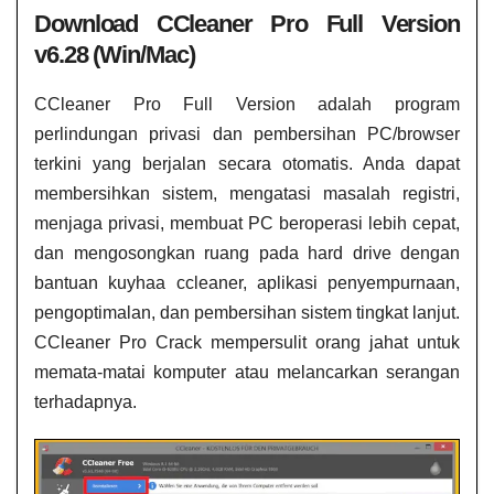
Download CCleaner Pro Full Version
v6.28 (Win/Mac)
CCleaner Pro Full Version adalah program
perlindungan privasi dan pembersihan PC/browser
terkini yang berjalan secara otomatis. Anda dapat
membersihkan sistem, mengatasi masalah registri,
menjaga privasi, membuat PC beroperasi lebih cepat,
dan mengosongkan ruang pada hard drive dengan
bantuan kuyhaa ccleaner​, aplikasi penyempurnaan,
pengoptimalan, dan pembersihan sistem tingkat lanjut.
CCleaner Pro Crack mempersulit orang jahat untuk
memata-matai komputer atau melancarkan serangan
terhadapnya.