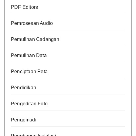
PDF Editors
Pemrosesan Audio
Pemulihan Cadangan
Pemulihan Data
Penciptaan Peta
Pendidikan
Pengeditan Foto
Pengemudi
Penghapus Instalasi