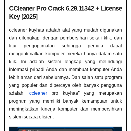
CCleaner Pro Crack 6.29.11342 + License
Key [2025]
ccleaner kuyhaa​ adalah alat yang mudah digunakan
dan dilengkapi dengan pembersihan sekali klik. dan
fitur pengoptimalan sehingga pemula dapat
mengoptimalkan komputer mereka hanya dalam satu
klik. Ini adalah sistem lengkap yang melindungi
informasi pribadi Anda dan membuat komputer Anda
lebih aman dari sebelumnya. Dan salah satu program
yang populer dan dipercaya oleh banyak pengguna
adalah “
ccleaner
pro kuyhaa​” yang merupakan
program yang memiliki banyak kemampuan untuk
meningkatkan kinerja komputer dan membersihkan
sistem secara efisien.