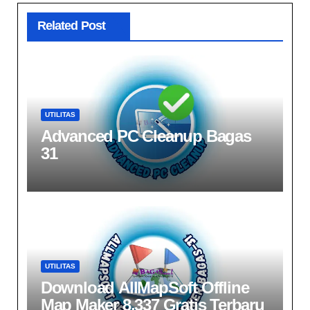
Related Post
UTILITAS
Advanced PC Cleanup Bagas
31
UTILITAS
Download AllMapSoft Offline
Map Maker 8.337 Gratis Terbaru