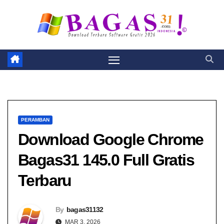
Skip
to
content
PERAMBAN
Download Google Chrome
Bagas31​ 145.0 Full Gratis
Terbaru
By
bagas31132
MAR 3, 2026