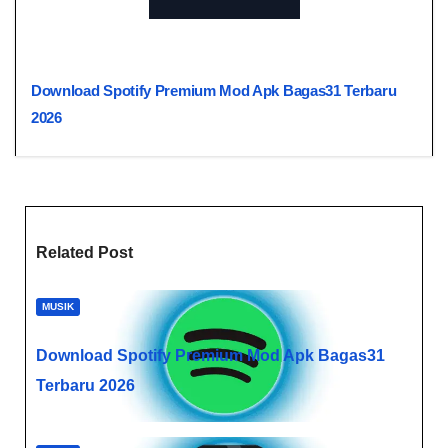
Navigasi
Download Spotify Premium Mod Apk Bagas31​ Terbaru
2026
pos
Related Post
MUSIK
Download Spotify Premium Mod Apk Bagas31​
Terbaru 2026