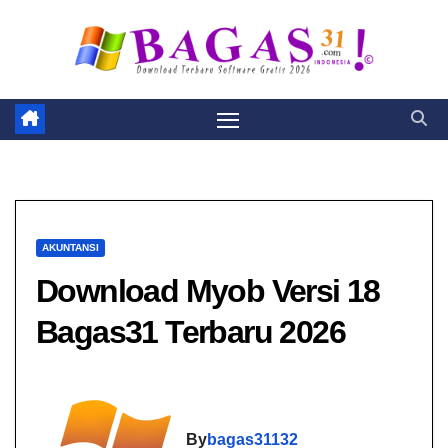
Skip
to
content
AKUNTANSI
Download Myob Versi 18
Bagas31 Terbaru 2026
By
bagas31132