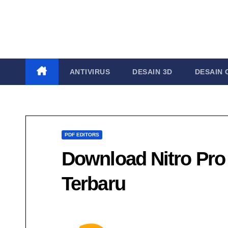
Skip
to
content
ANTIVIRUS
DESAIN 3D
DESAIN 
PDF EDITORS
Download Nitro Pro 
Terbaru