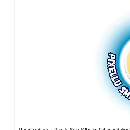
Perangkat lunak Pixellu SmartAlbums Full mendukung