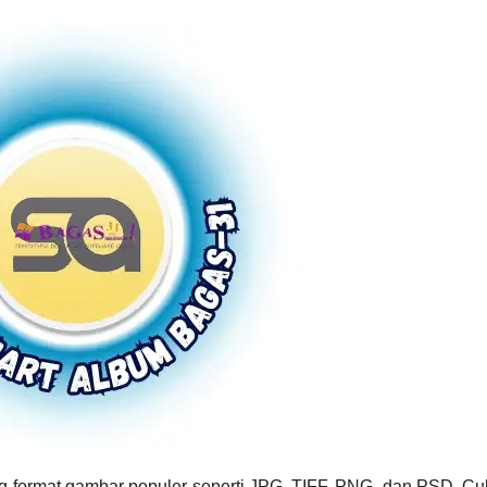
 format gambar populer seperti JPG, TIFF, PNG, dan PSD. Cu