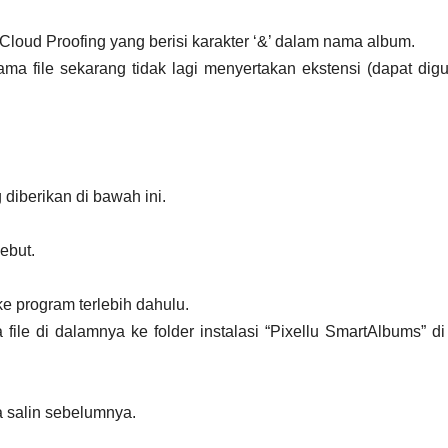
oud Proofing yang berisi karakter ‘&’ dalam nama album.
a file sekarang tidak lagi menyertakan ekstensi (dapat dig
diberikan di bawah ini.
sebut.
ke program terlebih dahulu.
 file di dalamnya ke folder instalasi “Pixellu SmartAlbums” d
a salin sebelumnya.