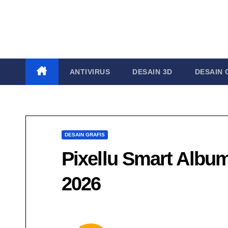
Skip
to
content
ANTIVIRUS
DESAIN 3D
DESAIN 
DESAIN GRAFIS
Pixellu Smart Album
2026