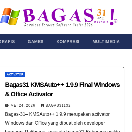
GRAFIS
GAMES
KOMPRESI
MULTIMEDIA
AKTIVATOR
Bagas31 KMSAuto++ 1.9.9 Final Windows
& Office Activator
MEI 24, 2026
BAGAS31132
Bagas-31– KMSAuto++ 1.9.9 merupakan activator
Windows dan Office yang dibuat oleh developer
bernama Ratiborus. kmsauto bagas31​ Beberapa waktu