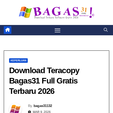
Skip
to
content
KEPERLUAN
Download Teracopy
Bagas31​​ Full Gratis
Terbaru 2026
By
bagas31132
MAR 9, 2026