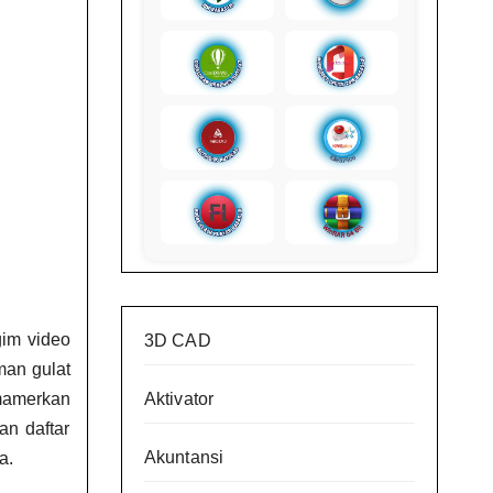
gim video
3D CAD
man gulat
mamerkan
Aktivator
an daftar
Akuntansi
a.