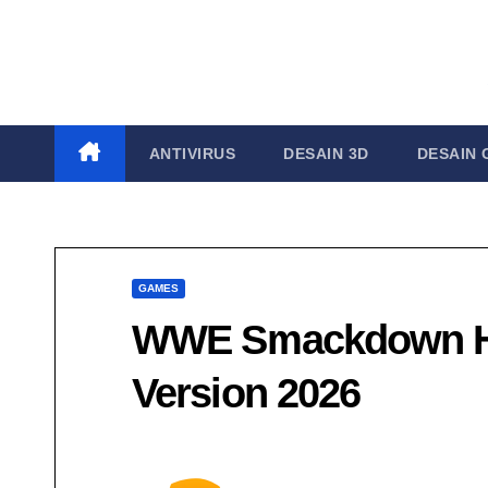
Skip
to
content
ANTIVIRUS
DESAIN 3D
DESAIN 
GAMES
WWE Smackdown Her
Version 2026