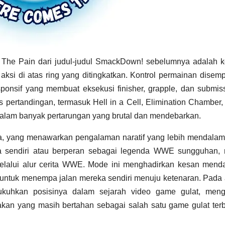
Pain​ dari judul-judul SmackDown! sebelumnya adalah k
si di atas ring yang ditingkatkan. Kontrol permainan disem
onsif yang membuat eksekusi finisher, grapple, dan submis
pertandingan, termasuk Hell in a Cell, Elimination Chamber,
dalam banyak pertarungan yang brutal dan mendebarkan.
ya, yang menawarkan pengalaman naratif yang lebih mendala
 sendiri atau berperan sebagai legenda WWE sungguhan,
melalui alur cerita WWE. Mode ini menghadirkan kesan mend
ntuk menempa jalan mereka sendiri menuju ketenaran. Pada 
kan posisinya dalam sejarah video game gulat, meng
upakan yang masih bertahan sebagai salah satu game gulat ter