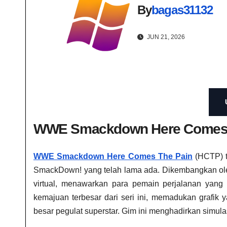
By
bagas31132
JUN 21, 2026
WWE Smackdown Here Comes T
WWE Smackdown Here Comes The Pain
(HCTP) te
SmackDown! yang telah lama ada. Dikembangkan oleh
virtual, menawarkan para pemain perjalanan yan
kemajuan terbesar dari seri ini, memadukan grafik 
besar pegulat superstar. Gim ini menghadirkan simul