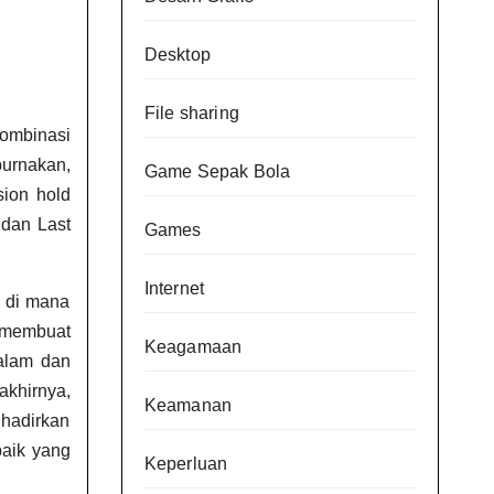
Desktop
File sharing
ombinasi
purnakan,
Game Sepak Bola
sion hold
 dan Last
Games
Internet
m di mana
 membuat
Keagamaan
alam dan
akhirnya,
Keamanan
hadirkan
baik yang
Keperluan